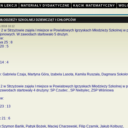
N LEKCJI
MATERIAŁY DYDAKTYCZNE
KĄCIK MATEMATYCZNY
WOL
MŁODZIEŻY SZKOLNEJ DZIEWCZĄT I CHŁOPCÓW
1/2018 10:12
2 w Strzyżowie zajęła I miejsce w Powiatowych Igrzyskach Młodzieży Szkolnej w p
onowych. W zawodach startowało 5 drużyn.
ów:
a 25 : 8
20 : 5
14 : 4
: Gabriela Czaja, Martyna Góra, Izabela Lasota, Kamila Ruszała, Dagmara Sokoło
2 w Strzyżowie zajęła I miejsce w Powiatowych Igrzyskach Młodzieży Szkolnej w 
awodach startowały 4 drużyny: SP Czudec , SP Niebylec, ZSP Wiśniowa
ów:
23 : 13
 21 : 6
:Szymon Barlik, Patryk Bożek, Maciej Charzewski, Filip Czarnik, Jakub Kolbusz,