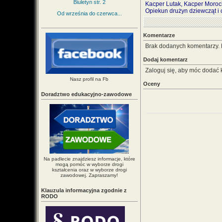
Biuletyn str. 2
Kacper Lutak, Kacper Moroch
Opiekun drużyn dziewcząt i 
Od września do czerwca...
Komentarze
Brak dodanych komentarzy.
Dodaj komentarz
Zaloguj się, aby móc dodać 
Nasz profil na Fb
Oceny
Doradztwo edukacyjno-zawodowe
Na padlecie znajdziesz informacje, które
mogą pomóc w wyborze drogi
kształcenia oraz w wyborze drogi
zawodowej. Zapraszamy!
Klauzula informacyjna zgodnie z
RODO