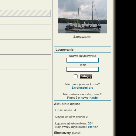
Zapraszamy!
Logowanie
Nazwa użytkownika
Hasło
Nie masz jeszcze konta?
Zarejestruj się
Nie możesz się zalogować?
Poproś o
nowe hasło
Aktualnie online
Gości online: 4
Użytkowników online: 0
Łącznie użytkowników: 364
Najnowszy użytkownik:
eterian
Słoneczny panel