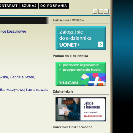
ONTARIAT
SZUKAJ
DO POBRANIA
E-dziennik UONET+
iłce koszykowej i
Pomoc do e-dziennika
wska, Gabriela Szaro,
piłce koszykowej i awansowała
Zdalne lekcje
Harcerska Drużna Wodna