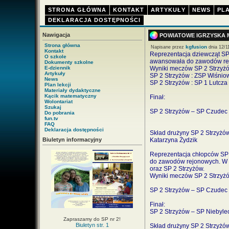
STRONA GŁÓWNA
KONTAKT
ARTYKUŁY
NEWS
PLA
DEKLARACJA DOSTĘPNOŚCI
Nawigacja
POWIATOWE IGRZYSKA 
Strona główna
kgfusion
Napisane przez
dnia 12/1
Kontakt
Reprezentacja dziewcząt SP 
O szkole
awansowała do zawodów rej
Dokumenty szkolne
E-dziennik
Wyniki meczów SP 2 Strzyż
Artykuły
SP 2 Strzyżów : ZSP Wiśniow
News
SP 2 Strzyżów : SP 1 Lutcza 
Plan lekcji
Materiały dydaktyczne
Kącik matematyczny
Finał:
Wolontariat
Szukaj
SP 2 Strzyżów – SP Czudec 
Do pobrania
fun.tv
FAQ
Deklaracja dostępności
Skład drużyny SP 2 Strzyżów
Biuletyn informacyjny
Katarzyna Żydzik
Reprezentacja chłopców SP 
do zawodów rejonowych. W z
oraz SP 2 Strzyżów.
Wyniki meczów SP 2 Strzyż
SP 2 Strzyżów – SP Czudec 
Finał:
SP 2 Strzyżów – SP Niebylec
Zapraszamy do SP nr 2!
Biuletyn str. 1
Skład drużyny SP 2 Strzyżów