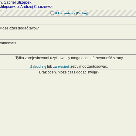
, Gabriel Strzępek.
chłopców: p. Andrzej Charzewski
0 komentarzy
[
Drukuj
]
 Może czas dodać swój?
komentarz.
Tylko zarejestrowani użytkownicy mogą oceniać zawartość strony
lub
, żeby móc zagłosować.
Zaloguj się
zarejestruj
Brak ocen. Może czas dodać swoją?