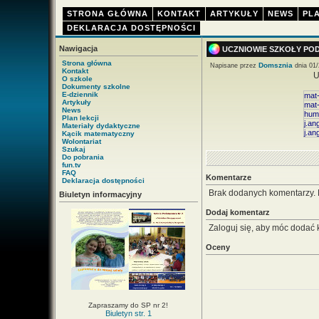
STRONA GŁÓWNA
KONTAKT
ARTYKUŁY
NEWS
PLA
DEKLARACJA DOSTĘPNOŚCI
Nawigacja
UCZNIOWIE SZKOŁY POD
Strona główna
Domsznia
Napisane przez
dnia 01/
Kontakt
U
O szkole
Dokumenty szkolne
E-dziennik
mat-
Artykuły
mat-
News
hum
Plan lekcji
j.an
Materiały dydaktyczne
j.an
Kącik matematyczny
Wolontariat
Szukaj
Do pobrania
fun.tv
FAQ
Komentarze
Deklaracja dostępności
Brak dodanych komentarzy.
Biuletyn informacyjny
Dodaj komentarz
Zaloguj się, aby móc dodać 
Oceny
Zapraszamy do SP nr 2!
Biuletyn str. 1