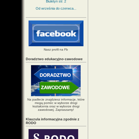
Biuletyn str. 2
Od września do czerwca...
Nasz profil na Fb
Doradztwo edukacyjno-zawodowe
Na padlecie znajdziesz informacje, które
mogą pomóc w wyborze drogi
kształcenia oraz w wyborze drogi
zawodowej. Zapraszamy!
Klauzula informacyjna zgodnie z
RODO