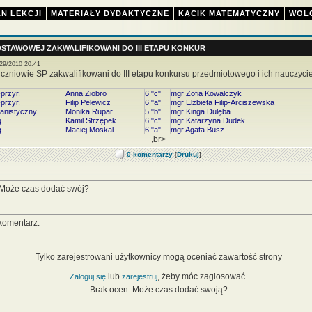
N LEKCJI
MATERIAŁY DYDAKTYCZNE
KĄCIK MATEMATYCZNY
WOL
STAWOWEJ ZAKWALIFIKOWANI DO III ETAPU KONKUR
29/2010 20:41
czniowie SP zakwalifikowani do III etapu konkursu przedmiotowego i ich nauczycie
przyr.
Anna Ziobro
6 "c"
mgr Zofia Kowalczyk
przyr.
Filip Pelewicz
6 "a"
mgr Elżbieta Filip-Arciszewska
anistyczny
Monika Rupar
5 "b"
mgr Kinga Dulęba
g.
Kamil Strzępek
6 "c"
mgr Katarzyna Dudek
g.
Maciej Moskal
6 "a"
mgr Agata Busz
,br>
0 komentarzy
[
Drukuj
]
 Może czas dodać swój?
komentarz.
Tylko zarejestrowani użytkownicy mogą oceniać zawartość strony
lub
, żeby móc zagłosować.
Zaloguj się
zarejestruj
Brak ocen. Może czas dodać swoją?