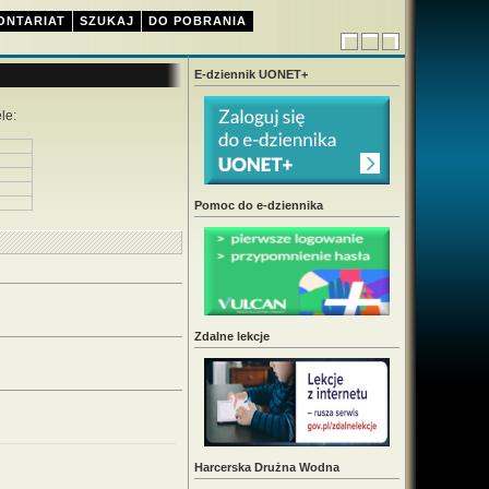
ONTARIAT
SZUKAJ
DO POBRANIA
E-dziennik UONET+
le:
Pomoc do e-dziennika
Zdalne lekcje
Harcerska Drużna Wodna