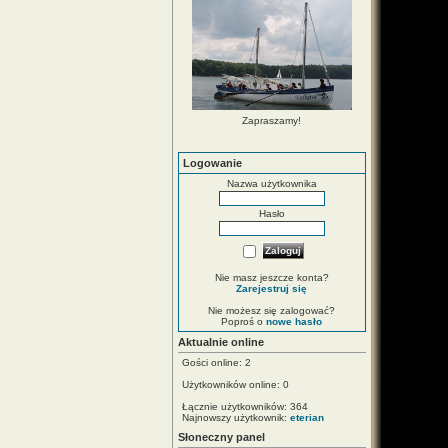
Zapraszamy!
Logowanie
Nazwa użytkownika
Hasło
Nie masz jeszcze konta?
Zarejestruj się
Nie możesz się zalogować?
Poproś o
nowe hasło
Aktualnie online
Gości online: 2
Użytkowników online: 0
Łącznie użytkowników: 364
Najnowszy użytkownik:
eterian
Słoneczny panel