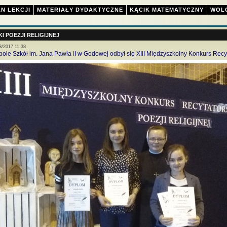
N LEKCJI
MATERIAŁY DYDAKTYCZNE
KĄCIK MATEMATYCZNY
WOL
 POEZJI RELIGIJNEJ
3/2017 11:38
le Szkół im. Jana Pawła II w Godowej odbył się XIII Międzyszkolny Konkurs Recyta