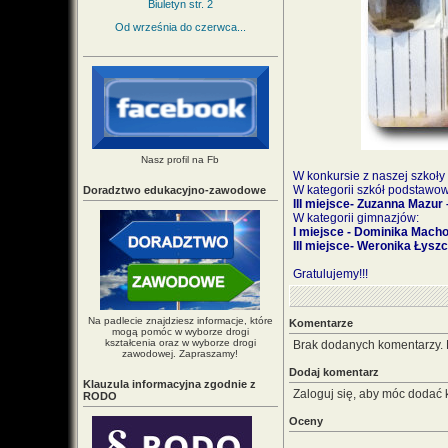
Biuletyn str. 2
Od września do czerwca...
Nasz profil na Fb
W konkursie z naszej szkoły 
W kategorii szkół podstawo
Doradztwo edukacyjno-zawodowe
III miejsce- Zuzanna Mazur 
W kategorii gimnazjów:
I miejsce - Dominika Machoś
III miejsce- Weronika Łyszcz
Gratulujemy!!!
Na padlecie znajdziesz informacje, które
Komentarze
mogą pomóc w wyborze drogi
kształcenia oraz w wyborze drogi
Brak dodanych komentarzy.
zawodowej. Zapraszamy!
Dodaj komentarz
Klauzula informacyjna zgodnie z
Zaloguj się, aby móc dodać 
RODO
Oceny