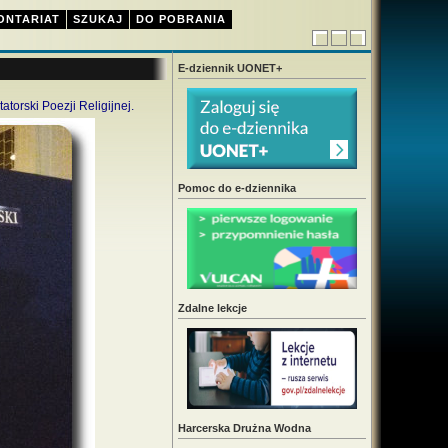
ONTARIAT
SZUKAJ
DO POBRANIA
E-dziennik UONET+
torski Poezji Religijnej.
Pomoc do e-dziennika
Zdalne lekcje
Harcerska Drużna Wodna