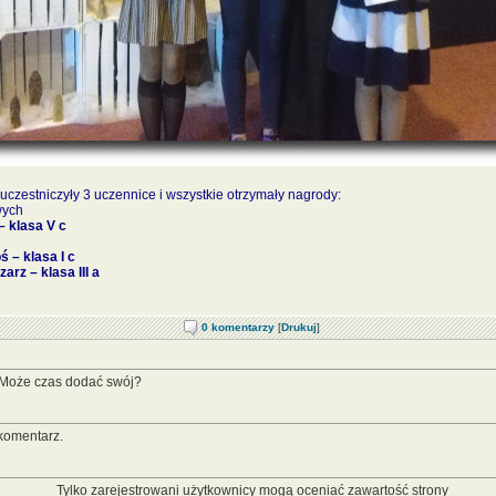
uczestniczyły 3 uczennice i wszystkie otrzymały nagrody:
wych
– klasa V c
 – klasa I c
arz – klasa III a
0 komentarzy
[
Drukuj
]
 Może czas dodać swój?
komentarz.
Tylko zarejestrowani użytkownicy mogą oceniać zawartość strony