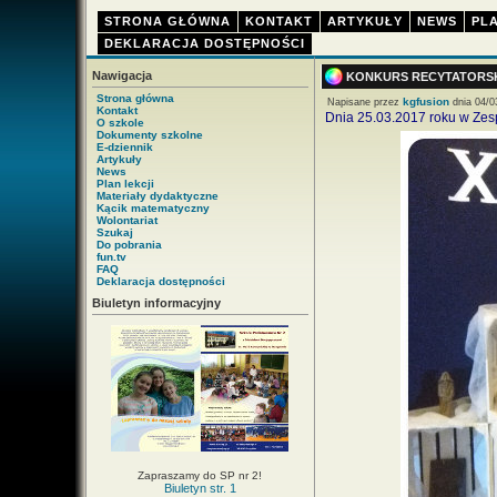
STRONA GŁÓWNA
KONTAKT
ARTYKUŁY
NEWS
PLA
DEKLARACJA DOSTĘPNOŚCI
Nawigacja
KONKURS RECYTATORSKI
Strona główna
kgfusion
Napisane przez
dnia 04/0
Kontakt
Dnia 25.03.2017 roku w Zespo
O szkole
Dokumenty szkolne
E-dziennik
Artykuły
News
Plan lekcji
Materiały dydaktyczne
Kącik matematyczny
Wolontariat
Szukaj
Do pobrania
fun.tv
FAQ
Deklaracja dostępności
Biuletyn informacyjny
Zapraszamy do SP nr 2!
Biuletyn str. 1