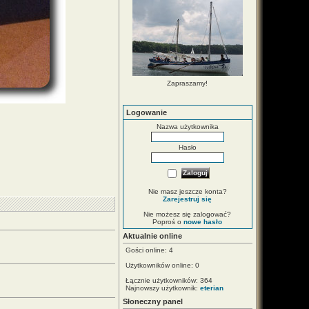
Zapraszamy!
Logowanie
Nazwa użytkownika
Hasło
Nie masz jeszcze konta?
Zarejestruj się
Nie możesz się zalogować?
Poproś o
nowe hasło
Aktualnie online
Gości online: 4
Użytkowników online: 0
Łącznie użytkowników: 364
Najnowszy użytkownik:
eterian
Słoneczny panel