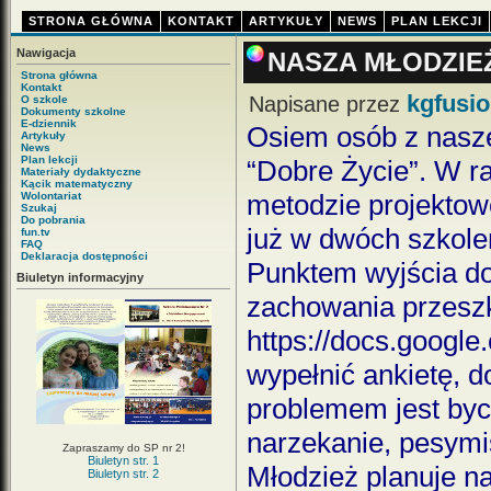
STRONA GŁÓWNA
KONTAKT
ARTYKUŁY
NEWS
PLAN LEKCJI
Nawigacja
NASZA MŁODZIE
Strona główna
Kontakt
kgfusi
Napisane przez
O szkole
Dokumenty szkolne
E-dziennik
Osiem osób z nasze
Artykuły
News
Plan lekcji
“Dobre Życie”. W r
Materiały dydaktyczne
Kącik matematyczny
metodzie projektow
Wolontariat
Szukaj
Do pobrania
już w dwóch szkolen
fun.tv
FAQ
Deklaracja dostępności
Punktem wyjścia do 
Biuletyn informacyjny
zachowania przeszk
https://docs.goo
wypełnić ankietę, 
problemem jest byc
narzekanie, pesymis
Zapraszamy do SP nr 2!
Biuletyn str. 1
Młodzież planuje na
Biuletyn str. 2