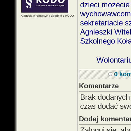
dzieci możecie
wychowawcom ,
Klauzula informacyjna zgodnie z RODO
sekretariacie s
Agnieszki Wite
Szkolnego Koła
Wolontari
0 kom
Komentarze
Brak dodanych
czas dodać sw
Dodaj komenta
Zaloguj się, a