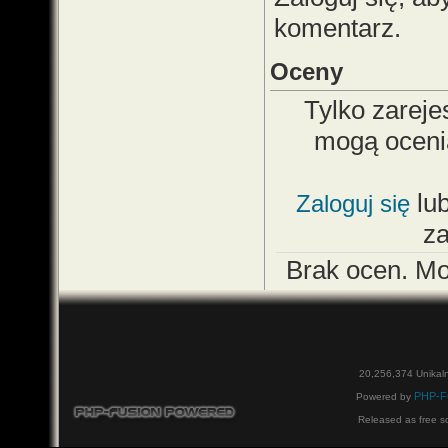
komentarz.
Oceny
Tylko zareje
mogą oceni
lu
Zaloguj się
z
Brak ocen. M
20,256,374 Unikal
PHP-F
Powered by
Released as free s