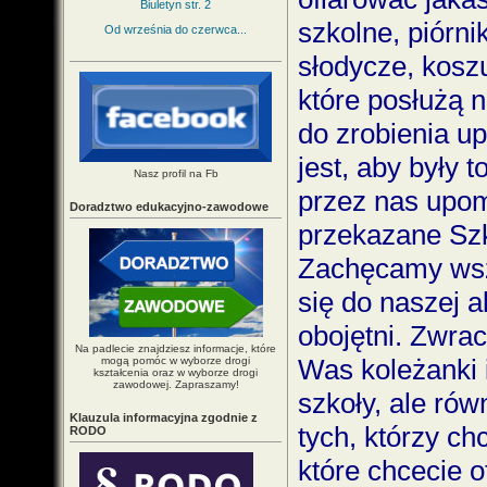
Biuletyn str. 2
szkolne, piórni
Od września do czerwca...
słodycze, koszu
które posłużą 
do zrobienia 
jest, aby były 
Nasz profil na Fb
przez nas upom
Doradztwo edukacyjno-zawodowe
przekazane Szk
Zachęcamy wsz
się do naszej a
obojętni. Zwra
Na padlecie znajdziesz informacje, które
Was koleżanki 
mogą pomóc w wyborze drogi
kształcenia oraz w wyborze drogi
zawodowej. Zapraszamy!
szkoły, ale rów
Klauzula informacyjna zgodnie z
tych, którzy ch
RODO
które chcecie o