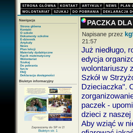
STRONA GŁÓWNA
KONTAKT
ARTYKUŁY
NEWS
PLAN 
WOLONTARIAT
SZUKAJ
DO POBRANIA
DEKLARACJA D
Nawigacja
PACZKA DLA
Strona główna
Kontakt
kg
Napisane przez
O szkole
Dokumenty szkolne
E-dziennik
21:57
Artykuły
News
Już niedługo, r
Plan lekcji
Materiały dydaktyczne
Kącik matematyczny
edycja organiz
Wolontariat
Szukaj
Do pobrania
wolontariuszy 
fun.tv
FAQ
Szkół w Strzyż
Deklaracja dostępności
Biuletyn informacyjny
Dzieciaczka". C
zorganizowani
paczek - upomi
dzieci z naszej
Aby wziąć w nie
Zapraszamy do SP nr 2!
ofiarować jakaś
Biuletyn str. 1