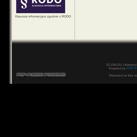
Klauzula informacyjna zgodnie z RODO
20,258,011 Unikalnyc
PHP-F
Powered by
Released as free s