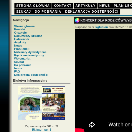
STRONA GŁÓWNA
KONTAKT
ARTYKUŁY
NEWS
PLAN LEK
SZUKAJ
DO POBRANIA
DEKLARACJA DOSTĘPNOŚCI
Nawigacja
KONCERT DLA RODZICÓW WYB
Strona główna
kgfusion
Napisane przez
dnia 06/28/2015 08
Kontakt
O szkole
Dokumenty szkolne
E-dziennik
Artykuły
News
Plan lekcji
Materiały dydaktyczne
Kącik matematyczny
Wolontariat
Szukaj
Do pobrania
fun.tv
FAQ
Deklaracja dostępności
Biuletyn informacyjny
Zapraszamy do SP nr 2!
Biuletyn str. 1