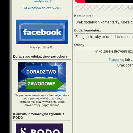
Biuletyn str. 2
Od września do czerwca...
Komentarze
Brak dodanych komentarzy. Może c
Dodaj komentarz
Zaloguj się, aby móc dodać koment
Oceny
Nasz profil na Fb
Tylko zarejestrowani uż
Doradztwo edukacyjno-zawodowe
lub
Zaloguj się
z
Brak oce
Na padlecie znajdziesz informacje, które
mogą pomóc w wyborze drogi
kształcenia oraz w wyborze drogi
zawodowej. Zapraszamy!
Klauzula informacyjna zgodnie z
RODO