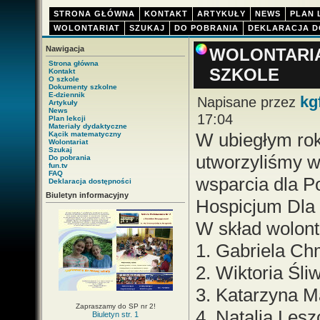
STRONA GŁÓWNA
KONTAKT
ARTYKUŁY
NEWS
PLAN 
WOLONTARIAT
SZUKAJ
DO POBRANIA
DEKLARACJA D
Nawigacja
WOLONTARIA
Strona główna
SZKOLE
Kontakt
O szkole
Dokumenty szkolne
E-dziennik
kg
Napisane przez
Artykuły
News
17:04
Plan lekcji
Materiały dydaktyczne
W ubiegłym ro
Kącik matematyczny
Wolontariat
Szukaj
utworzyliśmy w
Do pobrania
fun.tv
FAQ
wsparcia dla P
Deklaracja dostępności
Biuletyn informacyjny
Hospicjum Dla 
W skład wolonta
1. Gabriela Chm
2. Wiktoria Śli
3. Katarzyna Ma
Zapraszamy do SP nr 2!
4. Natalia Lesz
Biuletyn str. 1