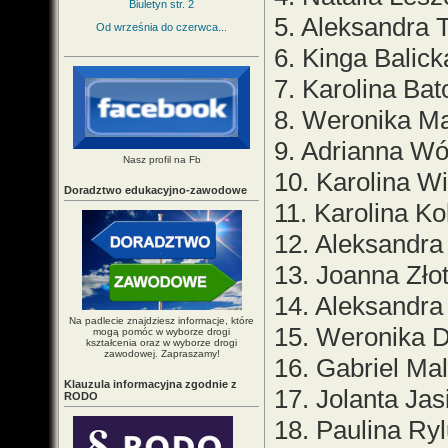
Biuletyn str. 2
5. Aleksandra T
Od września do czerwca...
6. Kinga Balicka
7. Karolina Bato
8. Weronika Mal
9. Adrianna Wój
Nasz profil na Fb
10. Karolina Wi
Doradztwo edukacyjno-zawodowe
11. Karolina K
12. Aleksandra 
13. Joanna Złot
14. Aleksandra
Na padlecie znajdziesz informacje, które
15. Weronika D
mogą pomóc w wyborze drogi
kształcenia oraz w wyborze drogi
zawodowej. Zapraszamy!
16. Gabriel Mal
Klauzula informacyjna zgodnie z
17. Jolanta Jas
RODO
18. Paulina Ry