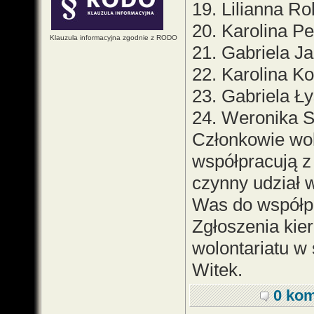
19. Lilianna Rok
20. Karolina Pe
Klauzula informacyjna zgodnie z RODO
21. Gabriela J
22. Karolina Ko
23. Gabriela Ły
24. Weronika S
Członkowie wol
współpracują z
czynny udział 
Was do współp
Zgłoszenia kier
wolontariatu w 
Witek.
0 kom