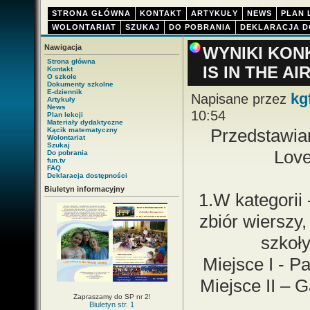
STRONA GŁÓWNA
KONTAKT
ARTYKUŁY
NEWS
PLAN 
WOLONTARIAT
SZUKAJ
DO POBRANIA
DEKLARACJA D
Nawigacja
WYNIKI KON
Strona główna
IS IN THE AI
Kontakt
O szkole
Dokumenty szkolne
E-dziennik
kg
Napisane przez
Artykuły
News
10:54
Plan lekcji
Materiały dydaktyczne
Przedstawia
Kącik matematyczny
Wolontariat
Szukaj
Love 
Do pobrania
fun.tv
FAQ
Deklaracja dostępności
Biuletyn informacyjny
1.W kategorii 
zbiór wierszy,
szkoł
Miejsce I - P
Miejsce II – G
Zapraszamy do SP nr 2!
Biuletyn str. 1