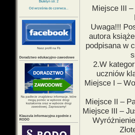
Biuletyn str. 2
Miejsce III 
Od września do czerwca...
Uwaga!!! Pos
autora książe
podpisana w c
Nasz profil na Fb
s
Doradztwo edukacyjno-zawodowe
2.W kategori
uczniów kla
Miejsce I – Wo
Na padlecie znajdziesz informacje, które
Miejsce II – Pa
mogą pomóc w wyborze drogi
kształcenia oraz w wyborze drogi
zawodowej. Zapraszamy!
Miejsce III – J
Klauzula informacyjna zgodnie z
Wyróżnienie
RODO
Złot