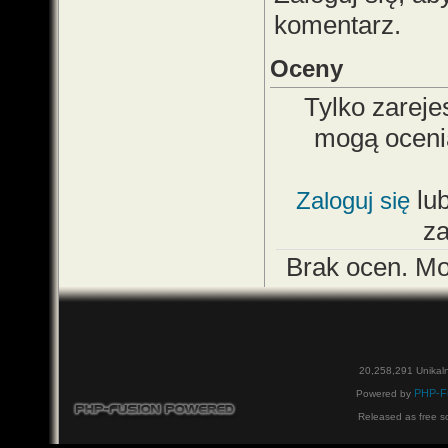
komentarz.
Oceny
Tylko zareje
mogą oceni
lu
Zaloguj się
z
Brak ocen. M
20,258,291 Unikal
PHP-F
Powered by
Released as free s