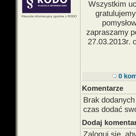
Wszystkim uc
gratulujemy
Klauzula informacyjna zgodnie z RODO
pomysłow
zapraszamy po
27.03.2013r. o
0 kom
Komentarze
Brak dodanych
czas dodać sw
Dodaj komenta
Zaloguj się, a