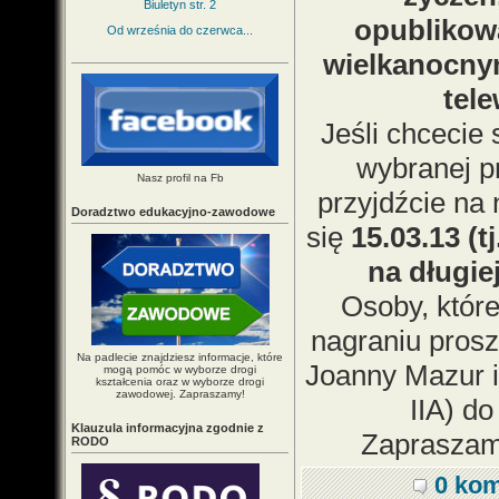
Biuletyn str. 2
opublikow
Od września do czerwca...
wielkanocnym
tele
Jeśli chcecie
wybranej p
Nasz profil na Fb
przyjdźcie na 
Doradztwo edukacyjno-zawodowe
się
15.03.13 (tj
na długie
Osoby, które
nagraniu prosz
Na padlecie znajdziesz informacje, które
Joanny Mazur i
mogą pomóc w wyborze drogi
kształcenia oraz w wyborze drogi
zawodowej. Zapraszamy!
IIA) do
Klauzula informacyjna zgodnie z
Zapraszam
RODO
0 kom