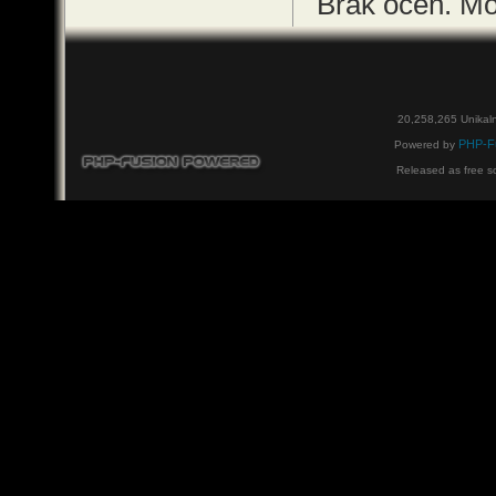
Brak ocen. M
20,258,265 Unikal
PHP-F
Powered by
Released as free s