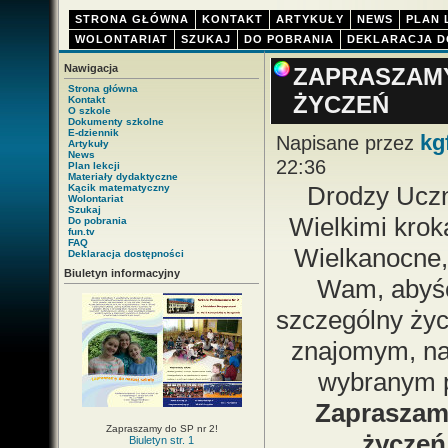
STRONA GŁÓWNA
KONTAKT
ARTYKUŁY
NEWS
PLAN 
WOLONTARIAT
SZUKAJ
DO POBRANIA
DEKLARACJA D
Nawigacja
ZAPRASZAMY
Strona główna
ŻYCZEŃ
Kontakt
O szkole
Dokumenty szkolne
E-dziennik
kg
Napisane przez
Artykuły
News
22:36
Plan lekcji
Materiały dydaktyczne
Drodzy Uczn
Kącik matematyczny
Wolontariat
Szukaj
Wielkimi krok
Do pobrania
fun.tv
FAQ
Wielkanocne,
Deklaracja dostępności
Biuletyn informacyjny
Wam, abyśc
szczególny ży
znajomym, na
wybranym 
Zapraszam
Zapraszamy do SP nr 2!
życzeń
Biuletyn str. 1