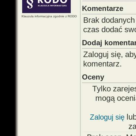
Komentarze
Klauzula informacyjna zgodnie z RODO
Brak dodanych
czas dodać sw
Dodaj komenta
Zaloguj się, a
komentarz.
Oceny
Tylko zareje
mogą oceni
lu
Zaloguj się
z