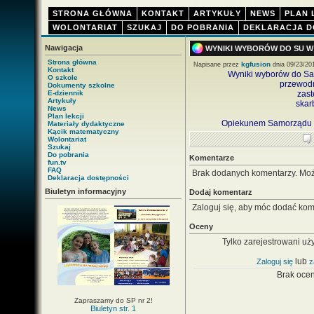
STRONA GŁÓWNA
KONTAKT
ARTYKUŁY
NEWS
PLAN 
WOLONTARIAT
SZUKAJ
DO POBRANIA
DEKLARACJA D
Nawigacja
WYNIKI WYBORÓW DO SU W
Strona główna
kgfusion
Napisane przez
dnia 09/23/20
Kontakt
Wyniki wyborów do S
O szkole
przewodn
Dokumenty szkolne
E-dziennik
zast
Artykuły
skar
News
Plan lekcji
Opiekunem Samorządu U
Materiały dydaktyczne
Kącik matematyczny
Wolontariat
Szukaj
Do pobrania
Komentarze
fun.tv
FAQ
Brak dodanych komentarzy. Mo
Deklaracja dostępności
Biuletyn informacyjny
Dodaj komentarz
Zaloguj się, aby móc dodać kom
Oceny
Tylko zarejestrowani uż
lub
Zaloguj się
z
Brak oce
Zapraszamy do SP nr 2!
Biuletyn str. 1