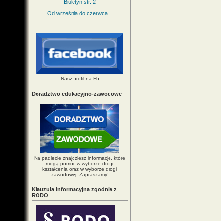
Biuletyn str. 2
Od września do czerwca...
Nasz profil na Fb
Doradztwo edukacyjno-zawodowe
Na padlecie znajdziesz informacje, które
mogą pomóc w wyborze drogi
kształcenia oraz w wyborze drogi
zawodowej. Zapraszamy!
Klauzula informacyjna zgodnie z
RODO