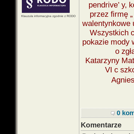
pendrive’ y,
przez firmę „
Klauzula informacyjna zgodnie z RODO
walentynkowe u
Wszystkich c
pokazie mody 
o zgł
Katarzyny Mat
VI c szk
Agnies
0 kom
Komentarze