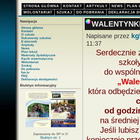
STRONA GŁÓWNA
KONTAKT
ARTYKUŁY
NEWS
PLAN 
WOLONTARIAT
SZUKAJ
DO POBRANIA
DEKLARACJA D
Nawigacja
WALENTYNK
Strona główna
Kontakt
kg
Napisane przez
O szkole
Dokumenty szkolne
E-dziennik
11:37
Artykuły
News
Serdecznie
Plan lekcji
Materiały dydaktyczne
Kącik matematyczny
szkoł
Wolontariat
Szukaj
Do pobrania
do wspóln
fun.tv
FAQ
„Wale
Deklaracja dostępności
Biuletyn informacyjny
która odbędzie
c
od godzi
na średniej
Jeśli lubis
Zapraszamy do SP nr 2!
koniecznie prz
Biuletyn str. 1