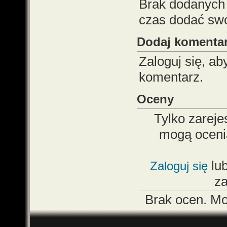
Brak dodanych
czas dodać sw
Dodaj komenta
Zaloguj się, a
komentarz.
Oceny
Tylko zareje
mogą oceni
lu
Zaloguj się
z
Brak ocen. M