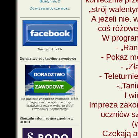
Biuletyn str. 2
„strój walenty
Od września do czerwca...
A jeżeli nie,
coś różowe
W program
- „Ra
Nasz profil na Fb
- Pokaz m
Doradztwo edukacyjno-zawodowe
- „Z
- Teleturni
-„Tani
I w
Na padlecie znajdziesz informacje, które
Impreza zakoń
mogą pomóc w wyborze drogi
kształcenia oraz w wyborze drogi
zawodowej. Zapraszamy!
uczniów s
Klauzula informacyjna zgodnie z
(
RODO
Czekają a