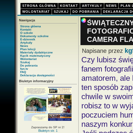
STRONA GŁÓWNA
KONTAKT
ARTYKUŁY
NEWS
PLAN 
WOLONTARIAT
SZUKAJ
DO POBRANIA
DEKLARACJA D
Nawigacja
ŚWIĄTECZN
Strona główna
FOTOGRAFIC
Kontakt
O szkole
Dokumenty szkolne
CAMERA FLA
E-dziennik
Artykuły
News
kg
Plan lekcji
Napisane przez
Materiały dydaktyczne
Kącik matematyczny
Czy lubisz świ
Wolontariat
Szukaj
Do pobrania
fanem fotografi
fun.tv
FAQ
Deklaracja dostępności
amatorem, ale l
Biuletyn informacyjny
ten sposób zap
chwile w swoim 
robisz to w wyj
poczuciem hum
naszym konkur
Zapraszamy do SP nr 2!
Biuletyn str. 1