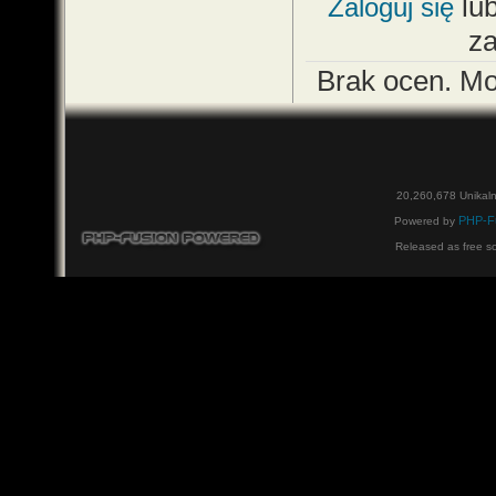
lu
Zaloguj się
z
Brak ocen. M
20,260,678 Unikal
PHP-F
Powered by
Released as free s