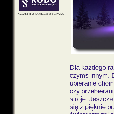
Klauzula informacyjna zgodnie z RODO
Dla każdego rad
czymś innym. D
ubieranie choin
czy przebieran
stroje .Jeszcze
się z pięknie p