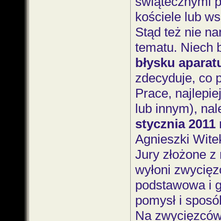
świątecznymi 
kościele lub w
Stąd też nie n
tematu. Niech 
błysku aparat
zdecyduje, co p
Prace, najlepie
lub innym), na
stycznia 2011
Agnieszki Wite
Jury złożone z 
wyłoni zwycięz
podstawowa i g
pomysł i sposó
Na zwycięzców 