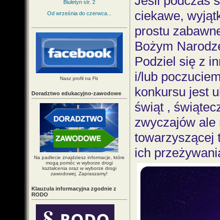
Jeśli podczas ś
Biuletyn str. 2
ciekawe, wyjąt
Od września do czerwca...
prostu zabawne
Bożym Narodze
Podziel się z 
i/lub poczucie
Nasz profil na Fb
konkursu jest 
Doradztwo edukacyjno-zawodowe
świąt , świątecz
zwyczajów ale 
towarzyszącej 
ich przeżywani
Na padlecie znajdziesz informacje, które
mogą pomóc w wyborze drogi
kształcenia oraz w wyborze drogi
zawodowej. Zapraszamy!
Klauzula informacyjna zgodnie z
RODO