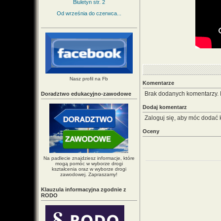
Biuletyn str. 2
Od września do czerwca...
Nasz profil na Fb
Komentarze
Brak dodanych komentarzy.
Doradztwo edukacyjno-zawodowe
Dodaj komentarz
Zaloguj się, aby móc dodać 
Oceny
Na padlecie znajdziesz informacje, które
mogą pomóc w wyborze drogi
kształcenia oraz w wyborze drogi
zawodowej. Zapraszamy!
Klauzula informacyjna zgodnie z
RODO