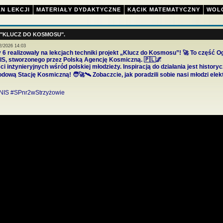
N LEKCJI
MATERIAŁY DYDAKTYCZNE
KĄCIK MATEMATYCZNY
WOL
 "KLUCZ DO KOSMOSU".
2/2026 14:03
6 realizowały na lekcjach techniki projekt „Klucz do Kosmosu”! 🚀 To część 
NIS, stworzonego przez Polską Agencję Kosmiczną. 🇵🇱🌌
i inżynieryjnych wśród polskiej młodzieży. Inspiracją do działania jest histo
ową Stację Kosmiczną! 🧑‍🚀🛰️ Zobaczcie, jak poradzili sobie nasi młodzi elekt
NIS #SPnr2wStrzyżowie