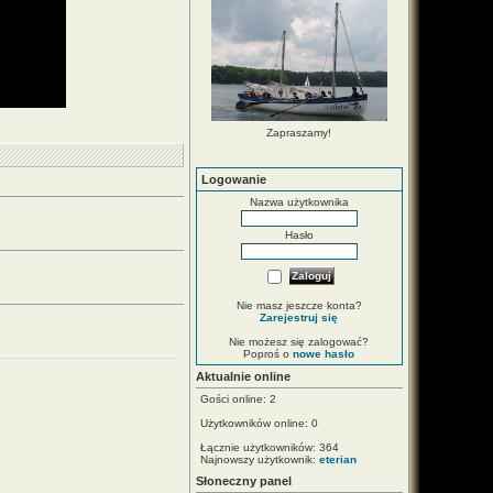
Zapraszamy!
Logowanie
Nazwa użytkownika
Hasło
Nie masz jeszcze konta?
Zarejestruj się
Nie możesz się zalogować?
Poproś o
nowe hasło
Aktualnie online
Gości online: 2
Użytkowników online: 0
Łącznie użytkowników: 364
Najnowszy użytkownik:
eterian
Słoneczny panel