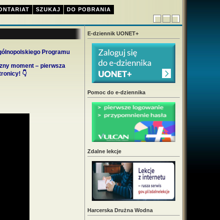
ONTARIAT
SZUKAJ
DO POBRANIA
E-dziennik UONET+
Ogólnopolskiego Programu
ryczny moment – pierwsza
ronicy! 👇
Pomoc do e-dziennika
Zdalne lekcje
Harcerska Drużna Wodna