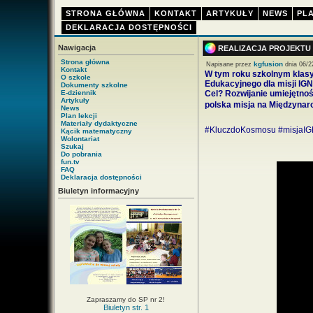
STRONA GŁÓWNA
KONTAKT
ARTYKUŁY
NEWS
PLA
DEKLARACJA DOSTĘPNOŚCI
Nawigacja
REALIZACJA PROJEKTU
Strona główna
kgfusion
Napisane przez
dnia 06/2
Kontakt
W tym roku szkolnym klasy 
O szkole
Edukacyjnego dla misji IG
Dokumenty szkolne
E-dziennik
Cel? Rozwijanie umiejętnośc
Artykuły
polska misja na Międzynarod
News
Plan lekcji
Materiały dydaktyczne
#KluczdoKosmosu #misjaIG
Kącik matematyczny
Wolontariat
Szukaj
Do pobrania
fun.tv
FAQ
Deklaracja dostępności
Biuletyn informacyjny
Zapraszamy do SP nr 2!
Biuletyn str. 1