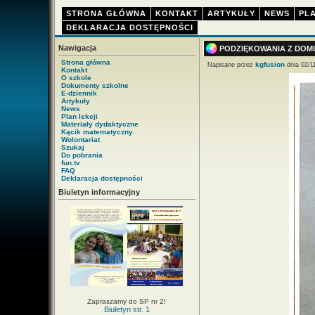
STRONA GŁÓWNA
KONTAKT
ARTYKUŁY
NEWS
PLA
DEKLARACJA DOSTĘPNOŚCI
Nawigacja
PODZIĘKOWANIA Z DOMU
Strona główna
kgfusion
Napisane przez
dnia 02/1
Kontakt
O szkole
Dokumenty szkolne
E-dziennik
Artykuły
News
Plan lekcji
Materiały dydaktyczne
Kącik matematyczny
Wolontariat
Szukaj
Do pobrania
fun.tv
FAQ
Deklaracja dostępności
Biuletyn informacyjny
Zapraszamy do SP nr 2!
Biuletyn str. 1