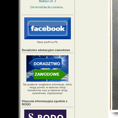
Biuletyn str. 2
Od września do czerwca...
Nasz profil na Fb
Doradztwo edukacyjno-zawodowe
Na padlecie znajdziesz informacje, które
mogą pomóc w wyborze drogi
kształcenia oraz w wyborze drogi
zawodowej. Zapraszamy!
Klauzula informacyjna zgodnie z
RODO