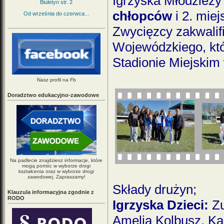
Igrzyska Młodzieży
Biuletyn str. 2
chłopców
i 2. miej
Od września do czerwca...
Zwycięzcy zakwalif
Wojewódzkiego, któ
Stadionie Miejskim
Nasz profil na Fb
Doradztwo edukacyjno-zawodowe
Na padlecie znajdziesz informacje, które
mogą pomóc w wyborze drogi
kształcenia oraz w wyborze drogi
zawodowej. Zapraszamy!
Składy drużyn;
Klauzula informacyjna zgodnie z
RODO
Igrzyska Dzieci:
Z
Amelia Kolbusz, Ka