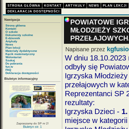
STRONA GŁÓWNA
KONTAKT
ARTYKUŁY
NEWS
PLAN LEKCJI
DEKLARACJA DOSTĘPNOŚCI
Nawigacja
POWIATOWE IGRZ
Strona główna
MŁODZIEŻY SZK
Kontakt
O szkole
Dokumenty szkolne
PRZEŁAJOWYCH
E-dziennik
Artykuły
News
kgfusi
Plan lekcji
Napisane przez
Materiały dydaktyczne
Kącik matematyczny
W dniu 18.10.2023 
Wolontariat
Szukaj
Do pobrania
odbyły się Powiato
fun.tv
FAQ
Deklaracja dostępności
Igrzyska Młodzieży
Biuletyn informacyjny
przełajowych w kate
Reprezentanci SP 2
rezultaty:
Igrzyska Dzieci -
1.
miejsce w kategori
Zapraszamy do SP nr 2!
Biuletyn str. 1