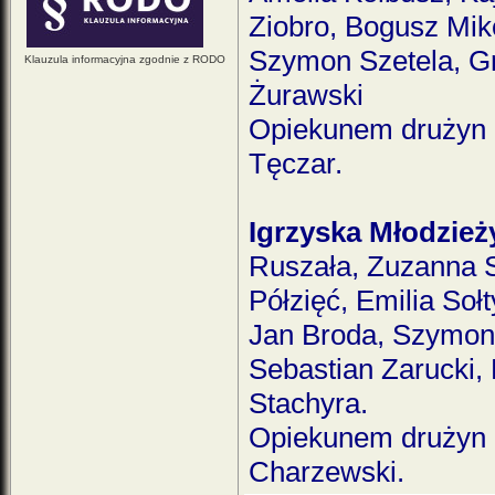
Ziobro, Bogusz Mik
Szymon Szetela, Grz
Klauzula informacyjna zgodnie z RODO
Żurawski
Opiekunem drużyn d
Tęczar.
Igrzyska Młodzież
Ruszała, Zuzanna S
Półzięć, Emilia Sołt
Jan Broda, Szymon 
Sebastian Zarucki, K
Stachyra.
Opiekunem drużyn d
Charzewski.