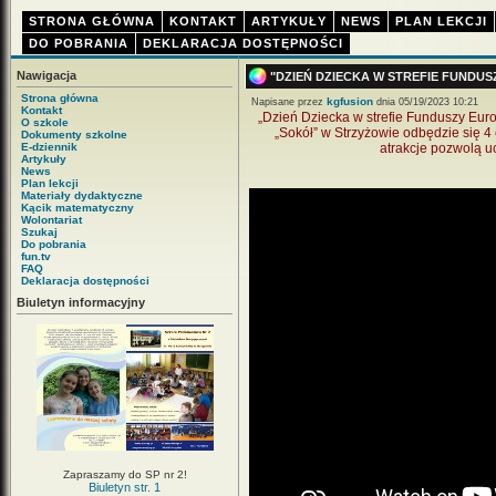
STRONA GŁÓWNA
KONTAKT
ARTYKUŁY
NEWS
PLAN LEKCJI
DO POBRANIA
DEKLARACJA DOSTĘPNOŚCI
Nawigacja
"DZIEŃ DZIECKA W STREFIE FUNDUS
Strona główna
kgfusion
Napisane przez
dnia 05/19/2023 10:21
Kontakt
„Dzień Dziecka w strefie Funduszy Eur
O szkole
„Sokół” w Strzyżowie odbędzie się 4
Dokumenty szkolne
E-dziennik
atrakcje pozwolą u
Artykuły
News
Plan lekcji
Materiały dydaktyczne
Kącik matematyczny
Wolontariat
Szukaj
Do pobrania
fun.tv
FAQ
Deklaracja dostępności
Biuletyn informacyjny
Zapraszamy do SP nr 2!
Biuletyn str. 1