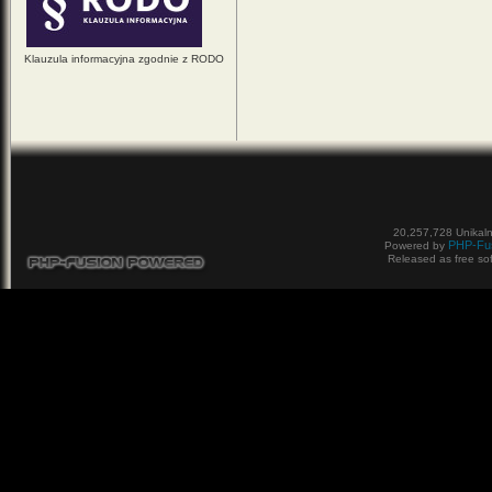
Klauzula informacyjna zgodnie z RODO
20,257,728 Unikal
PHP-Fu
Powered by
Released as free so