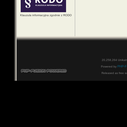
Klauzula informacyjna zgodnie z RODO
20,258,264 Unikal
PHP-F
Powered by
Released as free s