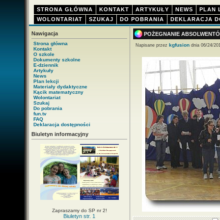
STRONA GŁÓWNA
KONTAKT
ARTYKUŁY
NEWS
PLAN 
WOLONTARIAT
SZUKAJ
DO POBRANIA
DEKLARACJA D
Nawigacja
POŻEGNANIE ABSOLWENTÓ
Strona główna
kgfusion
Napisane przez
dnia 06/24/20
Kontakt
O szkole
Dokumenty szkolne
E-dziennik
Artykuły
News
Plan lekcji
Materiały dydaktyczne
Kącik matematyczny
Wolontariat
Szukaj
Do pobrania
fun.tv
FAQ
Deklaracja dostępności
Biuletyn informacyjny
Zapraszamy do SP nr 2!
Biuletyn str. 1