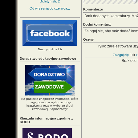
Biuletyn str. 2
Od września do czerwca...
Komentarze
Brak dodanych komentarzy. Mo
Dodaj komentarz
Zaloguj się, aby móc dodać kom
Oceny
Tylko zarejestrowani uż
Nasz profil na Fb
lub
Zaloguj się
z
Doradztwo edukacyjno-zawodowe
Brak oce
Na padlecie znajdziesz informacje, które
mogą pomóc w wyborze drogi
kształcenia oraz w wyborze drogi
zawodowej. Zapraszamy!
Klauzula informacyjna zgodnie z
RODO