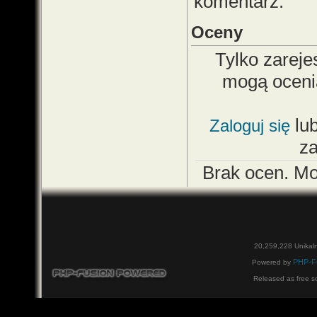
komentarz.
Oceny
Tylko zareje
mogą oceni
lu
Zaloguj się
z
Brak ocen. M
20,259,228 Unikal
PHP-F
Powered by
Released as free s