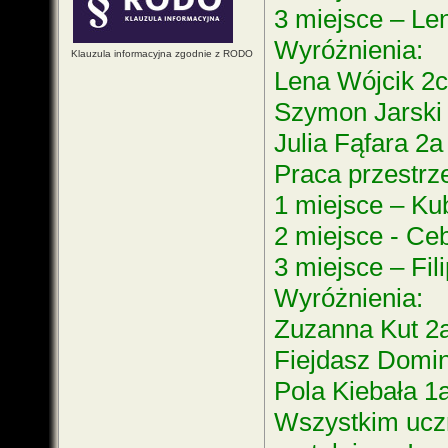
3 miejsce – Le
Wyróżnienia:
Klauzula informacyjna zgodnie z RODO
Lena Wójcik 2c
Szymon Jarski
Julia Fąfara 2a
Praca przestrz
1 miejsce – Ku
2 miejsce - Ceb
3 miejsce – Fil
Wyróżnienia:
Zuzanna Kut 2
Fiejdasz Domin
Pola Kiebała 1
Wszystkim ucz