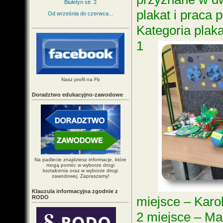
Biuletyn str. 2
plakat i praca 
Od września do czerwca...
Kategoria plaka
1
Nasz profil na Fb
Doradztwo edukacyjno-zawodowe
Na padlecie znajdziesz informacje, które
mogą pomóc w wyborze drogi
kształcenia oraz w wyborze drogi
zawodowej. Zapraszamy!
Klauzula informacyjna zgodnie z
RODO
miejsce – Karo
2 miejsce – Ma