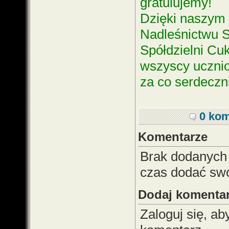
gratulujemy!
Dzięki naszym
Nadleśnictwu S
Spółdzielni Cu
wszyscy ucznio
za co serdeczn
0 kom
Komentarze
Brak dodanych
czas dodać sw
Dodaj komenta
Zaloguj się, a