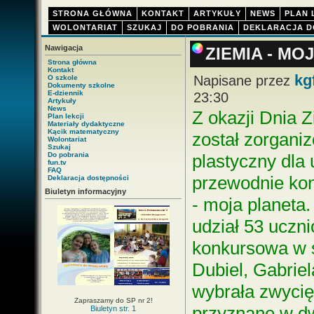
STRONA GŁÓWNA
KONTAKT
ARTYKUŁY
NEWS
PLAN 
WOLONTARIAT
SZUKAJ
DO POBRANIA
DEKLARACJA D
Nawigacja
ZIEMIA - MO
Strona główna
Kontakt
kg
Napisane przez
O szkole
Dokumenty szkolne
E-dziennik
23:30
Artykuły
News
Z okazji Dnia 
Plan lekcji
Materiały dydaktyczne
Kącik matematyczny
został zorgani
Wolontariat
Szukaj
Do pobrania
plastyczny dla 
fun.tv
FAQ
przewodnie kon
Deklaracja dostępności
Biuletyn informacyjny
- moja planeta
udział 53 uczn
konkursowa w 
Dubiel, Gabriel
wybrała zwycię
Zapraszamy do SP nr 2!
przyznane w dw
Biuletyn str. 1