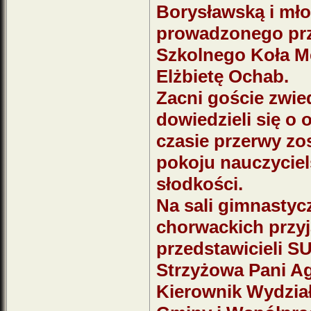
Borysławską i mło
prowadzonego prz
Szkolnego Koła M
Elżbietę Ochab.
Zacni goście zwied
dowiedzieli się o 
czasie przerwy zo
pokoju nauczyciel
słodkości.
Na sali gimnastycz
chorwackich przyj
przedstawicieli S
Strzyżowa Pani Ag
Kierownik Wydział