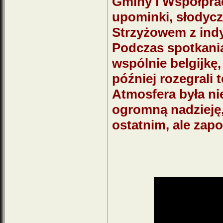
Gminy i Współprac
upominki, słodycz
Strzyżowem z ind
Podczas spotkania
wspólnie belgijkę,
później rozegrali
Atmosfera była ni
ogromną nadzieję,
ostatnim, ale zapo