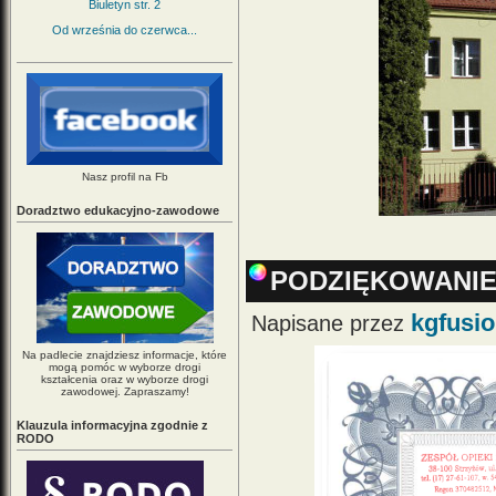
Biuletyn str. 2
Od września do czerwca...
Nasz profil na Fb
Doradztwo edukacyjno-zawodowe
PODZIĘKOWANI
kgfusi
Napisane przez
Na padlecie znajdziesz informacje, które
mogą pomóc w wyborze drogi
kształcenia oraz w wyborze drogi
zawodowej. Zapraszamy!
Klauzula informacyjna zgodnie z
RODO