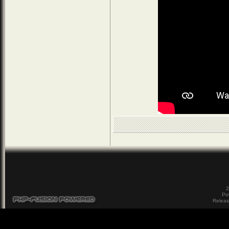
2
Po
Releas