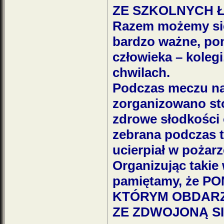
ZE SZKOLNYCH 
Razem możemy się
bardzo ważne, pon
człowieka – kolegi
chwilach.
Podczas meczu na 
zorganizowano sto
zdrowe słodkości 
zebrana podczas te
ucierpiał w pożarz
Organizując takie
pamiętamy, że P
KTÓRYM OBDARZ
ZE ZDWOJONĄ SI