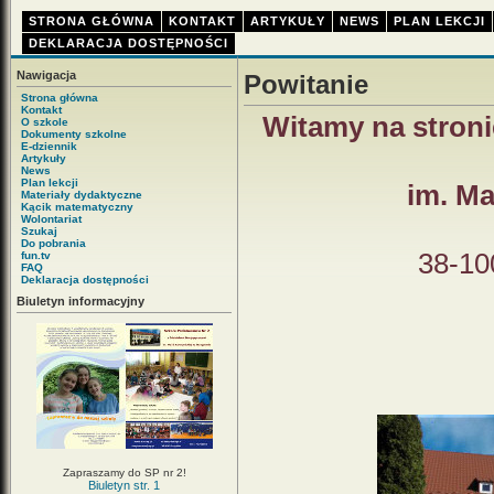
STRONA GŁÓWNA
KONTAKT
ARTYKUŁY
NEWS
PLAN LEKCJI
DEKLARACJA DOSTĘPNOŚCI
Nawigacja
Powitanie
Strona główna
Kontakt
Witamy na stroni
O szkole
Dokumenty szkolne
E-dziennik
Artykuły
News
Plan lekcji
im. Ma
Materiały dydaktyczne
Kącik matematyczny
Wolontariat
Szukaj
Do pobrania
38-10
fun.tv
FAQ
Deklaracja dostępności
Biuletyn informacyjny
Zapraszamy do SP nr 2!
Biuletyn str. 1