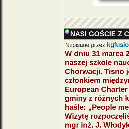
NASI GOŚCIE Z 
kgfusi
Napisane przez
W dniu 31 marca 2
naszej szkole nau
Chorwacji. Tisno 
członkiem między
European Charter 
gminy z różnych k
haśle: „People me
Wizytę rozpoczęli
mgr inż. J. Włody