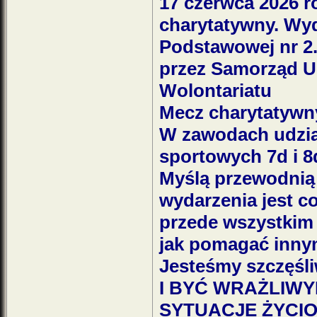
17 czerwca 2026 r
charytatywny. Wyda
Podstawowej nr 2
przez Samorząd U
Wolontariatu
Mecz charytatywny
W zawodach udział
sportowych 7d i 8
Myślą przewodnią
wydarzenia jest co
przede wszystkim 
jak pomagać inny
Jesteśmy szczęś
I BYĆ WRAŻLIW
SYTUACJE ŻYCI