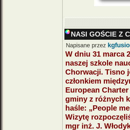
NASI GOŚCIE Z 
kgfusi
Napisane przez
W dniu 31 marca 2
naszej szkole nau
Chorwacji. Tisno 
członkiem między
European Charter 
gminy z różnych k
haśle: „People me
Wizytę rozpoczęli
mgr inż. J. Włody