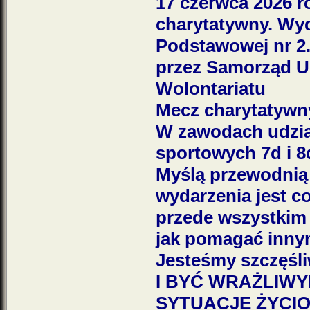
17 czerwca 2026 r
charytatywny. Wyda
Podstawowej nr 2
przez Samorząd U
Wolontariatu
Mecz charytatywny
W zawodach udział
sportowych 7d i 8
Myślą przewodnią
wydarzenia jest co
przede wszystkim 
jak pomagać inny
Jesteśmy szczęś
I BYĆ WRAŻLIW
SYTUACJE ŻYCI