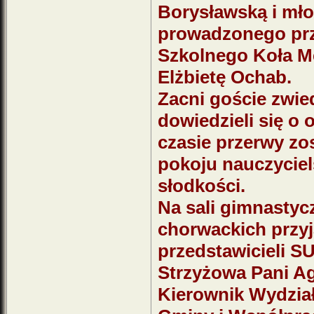
Borysławską i mło
prowadzonego prz
Szkolnego Koła M
Elżbietę Ochab.
Zacni goście zwied
dowiedzieli się o 
czasie przerwy zo
pokoju nauczyciel
słodkości.
Na sali gimnastycz
chorwackich przyj
przedstawicieli S
Strzyżowa Pani Ag
Kierownik Wydział