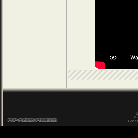
2
Po
Releas