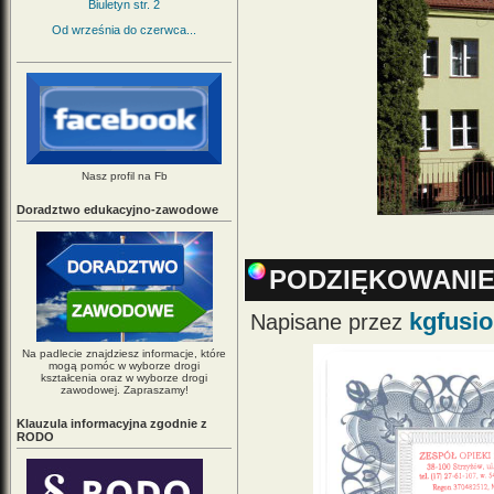
Biuletyn str. 2
Od września do czerwca...
Nasz profil na Fb
Doradztwo edukacyjno-zawodowe
PODZIĘKOWANI
kgfusi
Napisane przez
Na padlecie znajdziesz informacje, które
mogą pomóc w wyborze drogi
kształcenia oraz w wyborze drogi
zawodowej. Zapraszamy!
Klauzula informacyjna zgodnie z
RODO