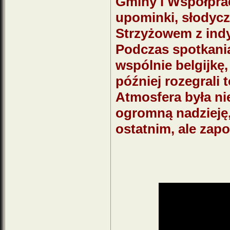
Gminy i Współprac
upominki, słodycz
Strzyżowem z ind
Podczas spotkania
wspólnie belgijkę,
później rozegrali
Atmosfera była ni
ogromną nadzieję,
ostatnim, ale zapo