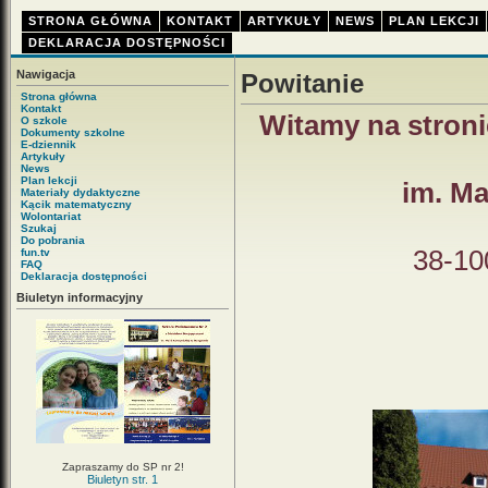
STRONA GŁÓWNA
KONTAKT
ARTYKUŁY
NEWS
PLAN LEKCJI
DEKLARACJA DOSTĘPNOŚCI
Nawigacja
Powitanie
Strona główna
Kontakt
Witamy na stroni
O szkole
Dokumenty szkolne
E-dziennik
Artykuły
News
Plan lekcji
im. Ma
Materiały dydaktyczne
Kącik matematyczny
Wolontariat
Szukaj
Do pobrania
38-10
fun.tv
FAQ
Deklaracja dostępności
Biuletyn informacyjny
Zapraszamy do SP nr 2!
Biuletyn str. 1