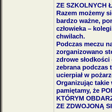
ZE SZKOLNYCH 
Razem możemy się
bardzo ważne, pon
człowieka – kolegi
chwilach.
Podczas meczu na 
zorganizowano sto
zdrowe słodkości 
zebrana podczas te
ucierpiał w pożarz
Organizując takie
pamiętamy, że P
KTÓRYM OBDARZ
ZE ZDWOJONĄ SI