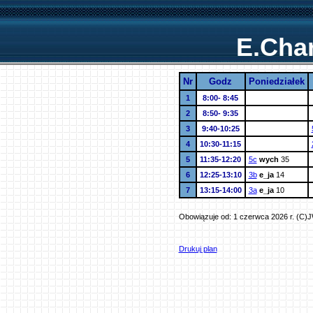
E.Cha
Nr
Godz
Poniedziałek
1
8:00- 8:45
2
8:50- 9:35
3
9:40-10:25
4
10:30-11:15
5
11:35-12:20
5c
wych
35
6
12:25-13:10
3b
e_ja
14
7
13:15-14:00
3a
e_ja
10
Obowiązuje od: 1 czerwca 2026 r. (C)
Drukuj plan