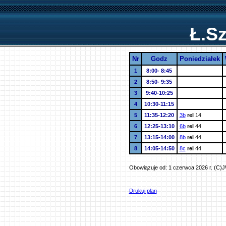
Ł.Sz
Nr
Godz
Poniedziałek
1
8:00- 8:45
2
8:50- 9:35
3
9:40-10:25
4
10:30-11:15
5
11:35-12:20
3b
rel
14
6
12:25-13:10
6b
rel
44
7
13:15-14:00
8b
rel
44
8
14:05-14:50
8c
rel
44
Obowiązuje od: 1 czerwca 2026 r. (C)
Drukuj plan